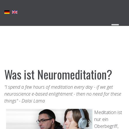
Was ist Neuromeditation?
"I spend a few hours of meditation every day - if we get
neuroscience e-based enlightment - then no need for these
things" - Dalai Lama
Meditation ist
nur ein
Oberbegriff,